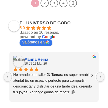
1
2
3
4
EL UNIVERSO DE GODO
5.0
Basado en 10 reseñas.
powered by
G
o
o
g
l
e
valóranos en
Marina Reina
16:03 11 Mar 26
He amado este taller 🥰 Tamara es súper amable y 
M
atenta! Es un espacio perfecto para compartir, 
s
desconectar y disfrutar de una tarde ideal creando 
tus joyas! Ya tengo ganas de repetir! 🤗