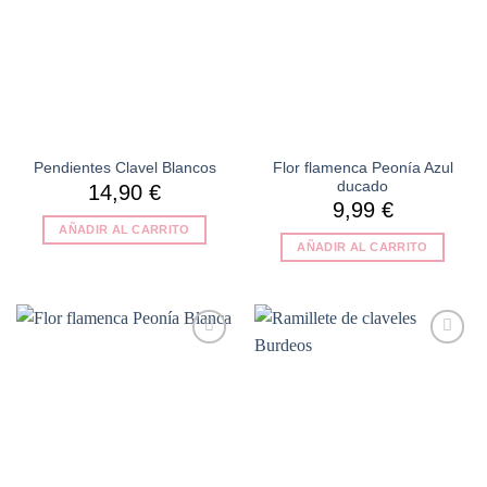
Flor flamenca Peonía Azul
Pendientes Clavel Blancos
ducado
14,90
€
9,99
€
AÑADIR AL CARRITO
AÑADIR AL CARRITO
Añadir
Añadir
a la
a la
lista de
lista de
deseos
deseos