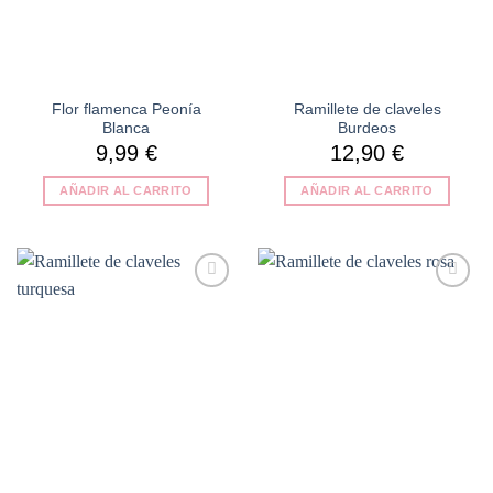
Flor flamenca Peonía
Ramillete de claveles
Blanca
Burdeos
9,99
€
12,90
€
AÑADIR AL CARRITO
AÑADIR AL CARRITO
Añadir
Añadir
a la
a la
lista de
lista de
deseos
deseos