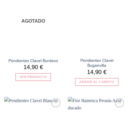
a la
a la
lista de
lista de
deseos
deseos
AGOTADO
Pendientes Clavel
Pendientes Clavel Burdeos
Buganvilla
14,90
€
14,90
€
VER PRODUCTO
AÑADIR AL CARRITO
Añadir
Añadir
a la
a la
lista de
lista de
deseos
deseos