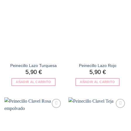
Añadir
Añadir
a la
a la
lista de
lista de
deseos
deseos
Peinecillo Lazo Turquesa
Peinecillo Lazo Rojo
5,90
€
5,90
€
AÑADIR AL CARRITO
AÑADIR AL CARRITO
Añadir
Añadir
a la
a la
lista de
lista de
deseos
deseos