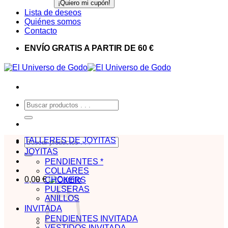
Lista de deseos
Quiénes somos
Contacto
ENVÍO GRATIS A PARTIR DE 60 €
Buscar
por:
TALLERES DE JOYITAS
Buscar
por:
JOYITAS
PENDIENTES *
COLLARES
0,00
€
CHOKERS
PULSERAS
ANILLOS
INVITADA
PENDIENTES INVITADA
VESTIDOS INVITADA