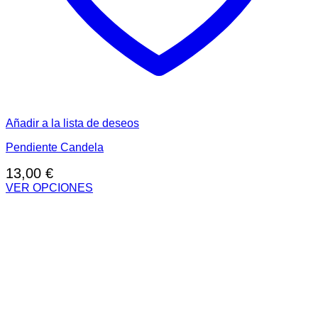
Añadir a la lista de deseos
Pendiente Candela
13,00
€
VER OPCIONES
Este
producto
tiene
múltiples
variantes.
Las
opciones
se
pueden
elegir