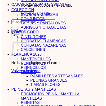
CAPAS JOYAS PARA INVITADA
No hay productos en el carrito.
COLECCIÓN
Volver a la tienda
BLUSAS Y CAMISAS
CONJUNTOS
Buscar
FALDAS Y PANTALONES
por:
ABRIGOS Y CHAQUETAS
CHICOS GODO
Carrito
CINTURONES
CORBATAS FLAMENCAS
CORBATAS NAZARENAS
CALCETINES
FLAMENCA 2026
MANTONCILLOS
No hay productos en el carrito.
PENDIENTES
PEINECILLOS
Volver a la tienda
FLORES
RAMILLETES ARTESANALES
PEONIAS GRANDES
TIARAS FLORES
PEINETAS Y MANTILLAS
PROMOCION PEINA + MANTILLA
MANTILLAS
PEINETAS