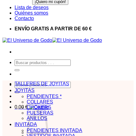
Lista de deseos
Quiénes somos
Contacto
ENVÍO GRATIS A PARTIR DE 60 €
Buscar
por:
TALLERES DE JOYITAS
Buscar
por:
JOYITAS
PENDIENTES *
COLLARES
0,00
€
CHOKERS
PULSERAS
ANILLOS
INVITADA
PENDIENTES INVITADA
VESTIDOS INVITADA