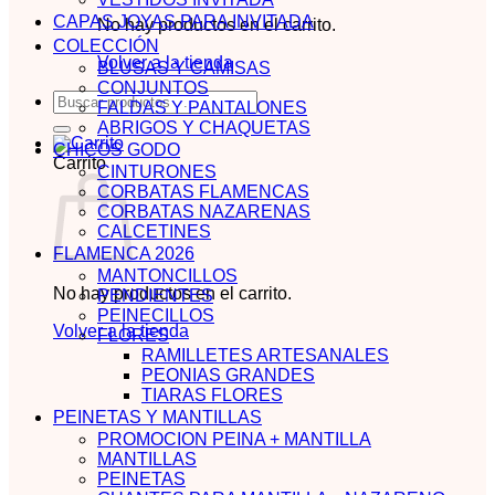
CAPAS JOYAS PARA INVITADA
No hay productos en el carrito.
COLECCIÓN
Volver a la tienda
BLUSAS Y CAMISAS
CONJUNTOS
Buscar
FALDAS Y PANTALONES
por:
ABRIGOS Y CHAQUETAS
CHICOS GODO
Carrito
CINTURONES
CORBATAS FLAMENCAS
CORBATAS NAZARENAS
CALCETINES
FLAMENCA 2026
MANTONCILLOS
No hay productos en el carrito.
PENDIENTES
PEINECILLOS
Volver a la tienda
FLORES
RAMILLETES ARTESANALES
PEONIAS GRANDES
TIARAS FLORES
PEINETAS Y MANTILLAS
PROMOCION PEINA + MANTILLA
MANTILLAS
PEINETAS