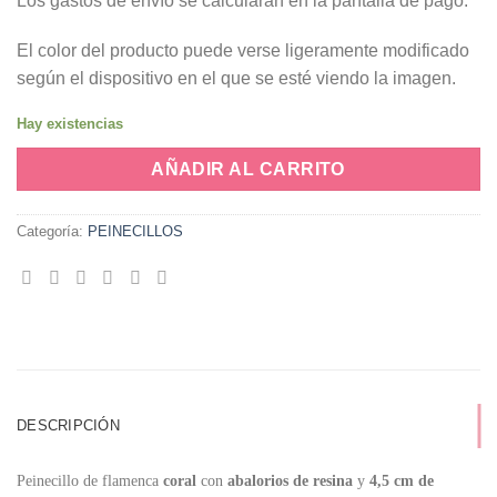
Los gastos de envío se calcularán en la pantalla de pago.
El color del producto puede verse ligeramente modificado
según el dispositivo en el que se esté viendo la imagen.
Hay existencias
AÑADIR AL CARRITO
Categoría:
PEINECILLOS
DESCRIPCIÓN
Peinecillo de flamenca
coral
con
abalorios de resina
y
4,5 cm de