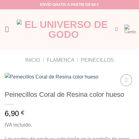
Saltar
ENVÍO GRATIS A PARTIR DE 60 €
al
contenido
INICIO
/
FLAMENCA
/
PEINECILLOS
Añadir
Peinecillos Coral de Resina color hueso
a la
lista de
deseos
6,90
€
IVA incluido.