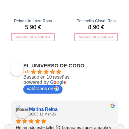
Peinecillo Lazo Rosa
Peinecillo Clavel Rojo
5,90
€
8,90
€
AÑADIR AL CARRITO
AÑADIR AL CARRITO
EL UNIVERSO DE GODO
5.0
Basado en 10 reseñas.
powered by
G
o
o
g
l
e
valóranos en
Marina Reina
16:03 11 Mar 26
He amado este taller 🥰 Tamara es súper amable y 
M