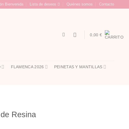
ón Bienvenida
Lista de deseos
Quiénes somos
Contacto
0,00
€
O
FLAMENCA 2026
PEINETAS Y MANTILLAS
l de Resina