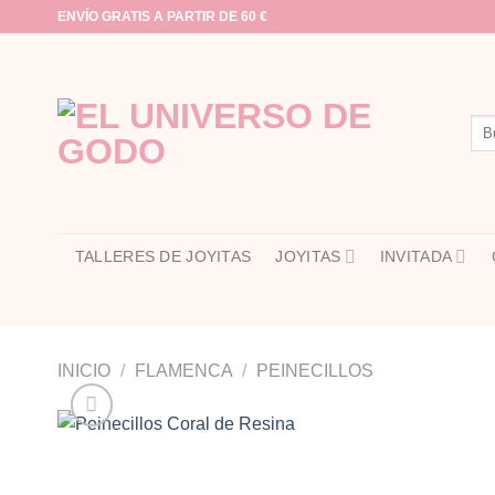
Saltar
ENVÍO GRATIS A PARTIR DE 60 €
al
contenido
Bus
por:
TALLERES DE JOYITAS
JOYITAS
INVITADA
INICIO
/
FLAMENCA
/
PEINECILLOS