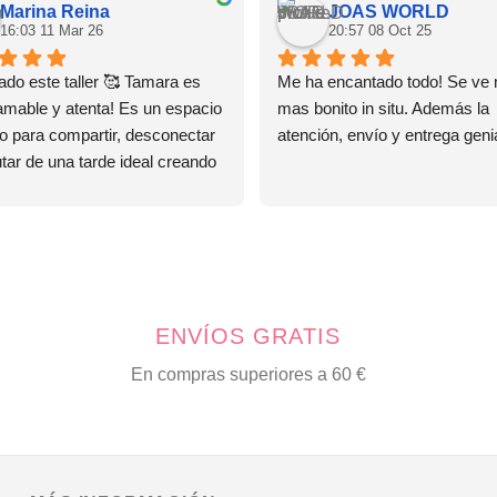
Marina Reina
JOAS WORLD
16:03 11 Mar 26
20:57 08 Oct 25
do este taller 🥰 Tamara es 
Me ha encantado todo! Se ve 
amable y atenta! Es un espacio 
mas bonito in situ. Además la 
o para compartir, desconectar 
atención, envío y entrega genia
utar de una tarde ideal creando 
as! Ya tengo ganas de repetir! 
ENVÍOS GRATIS
En compras superiores a 60 €