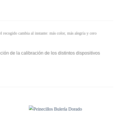
el recogido cambia al instante: más color, más alegría y cero
ión de la calibración de los distintos dispositivos
Añadir
Añadir
a la
a la