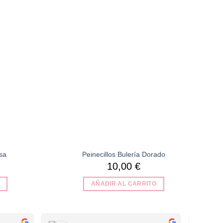
lista de
lista de
deseos
deseos
sa
Peinecillos Bulería Dorado
10,00
€
AÑADIR AL CARRITO