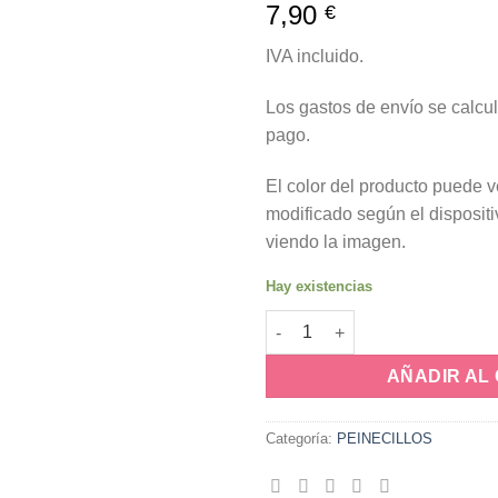
7,90
a la
€
lista de
deseos
IVA incluido.
Los gastos de envío se calcul
pago.
El color del producto puede 
modificado según el dispositi
viendo la imagen.
Hay existencias
Peinecillos Coral de Resina ca
AÑADIR AL
Categoría:
PEINECILLOS