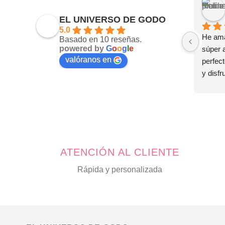
EL UNIVERSO DE GODO
5.0
He ama
Basado en 10 reseñas.
powered by
G
o
o
g
l
e
súper 
valóranos en
perfect
y disfr
tus joy
🤗
ATENCIÓN AL CLIENTE
Rápida y personalizada