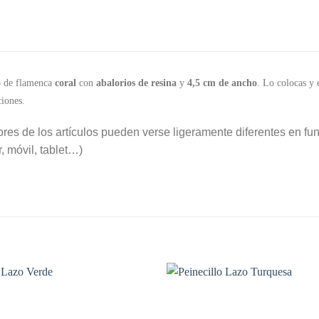
o de flamenca
coral
con
abalorios de resina
y
4,5 cm de ancho
. Lo colocas y 
iones.
ores de los artículos pueden verse ligeramente diferentes en func
, móvil, tablet…)
Añadir
a la