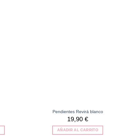
Añadir
Añadir
a la
a la
lista de
lista de
deseos
deseos
Pendientes Revirá blanco
19,90
€
AÑADIR AL CARRITO