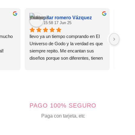
pilar romero Vázquez
15:58 17 Jun 25
0
mucho 
llevo ya un tiempo comprando en El 
Me pillé
Universo de Godo y la verdad es que 
cuqui y 
l!
siempre repito. Me encantan sus 
diseño e
diseños porque son diferentes, tienen 
ver tan 
un toque especial y además 
de tiend
combinan genial tanto para eventos 
me pillé
como para el día a día en verano.Lo 
animal 
que más valoro es que las piezas son 
sirven p
de acero y no me hacen daño,que 
arreglad
para mí eso es clave porque tengo la 
producto
PAGO 100% SEGURO
piel sensible y no todo me va bien. Y 
presenta
puedo ponérmelos sin preocuparme. 
Paga con tarjeta, etc
recibí fu
Además llegan siempre muy bien 
en envol
presentados con detalles bonitos que 
frase mo