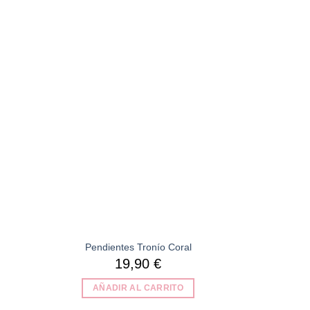
Añadir
a la
lista de
deseos
Pendientes Tronío Coral
19,90
€
AÑADIR AL CARRITO