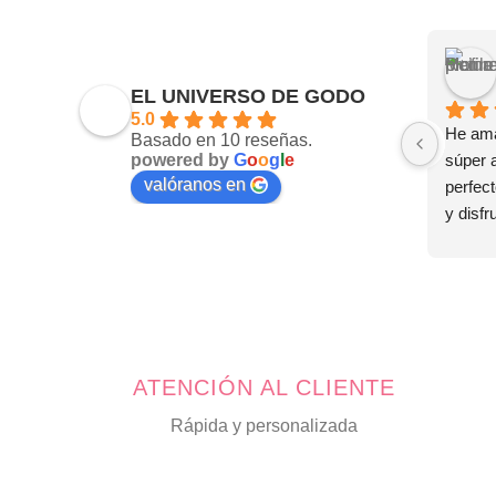
EL UNIVERSO DE GODO
5.0
He ama
Basado en 10 reseñas.
powered by
G
o
o
g
l
e
súper 
valóranos en
perfect
y disfr
tus joy
🤗
ATENCIÓN AL CLIENTE
Rápida y personalizada