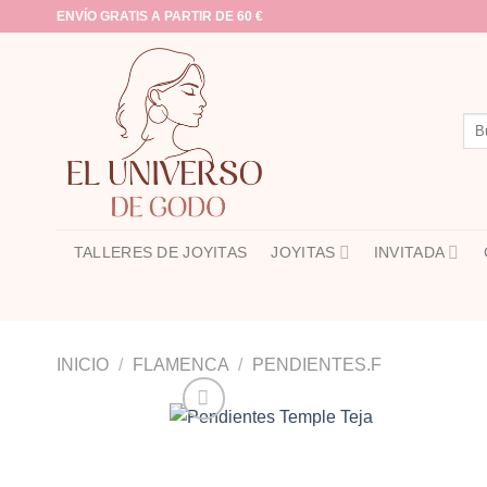
Saltar
ENVÍO GRATIS A PARTIR DE 60 €
al
contenido
Bus
por:
TALLERES DE JOYITAS
JOYITAS
INVITADA
INICIO
/
FLAMENCA
/
PENDIENTES.F