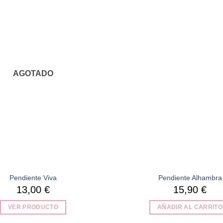
Añadir
a la
lista de
deseos
AGOTADO
Pendiente Viva
Pendiente Alhambra
13,00
€
15,90
€
VER PRODUCTO
AÑADIR AL CARRITO