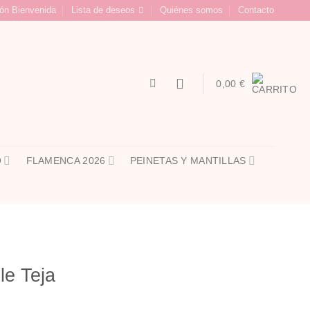
ón Bienvenida
Lista de deseos
Quiénes somos
Contacto
0,00
€
O
FLAMENCA 2026
PEINETAS Y MANTILLAS
le Teja