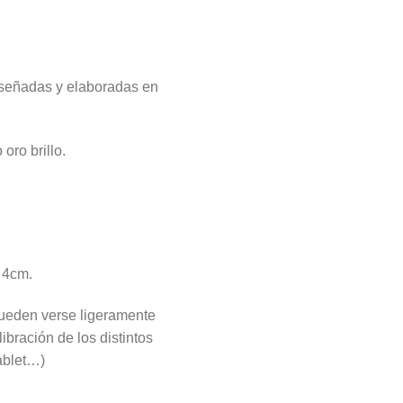
iseñadas y elaboradas en
oro brillo.
 4cm.
 pueden verse ligeramente
libración de los distintos
tablet…)