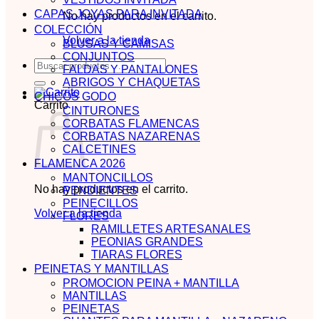
CAPAS JOYAS PARA INVITADA
No hay productos en el carrito.
COLECCIÓN
Volver a la tienda
BLUSAS Y CAMISAS
CONJUNTOS
Buscar
FALDAS Y PANTALONES
por:
ABRIGOS Y CHAQUETAS
CHICOS GODO
Carrito
CINTURONES
CORBATAS FLAMENCAS
CORBATAS NAZARENAS
CALCETINES
FLAMENCA 2026
MANTONCILLOS
No hay productos en el carrito.
PENDIENTES
PEINECILLOS
Volver a la tienda
FLORES
RAMILLETES ARTESANALES
PEONIAS GRANDES
TIARAS FLORES
PEINETAS Y MANTILLAS
PROMOCION PEINA + MANTILLA
MANTILLAS
PEINETAS