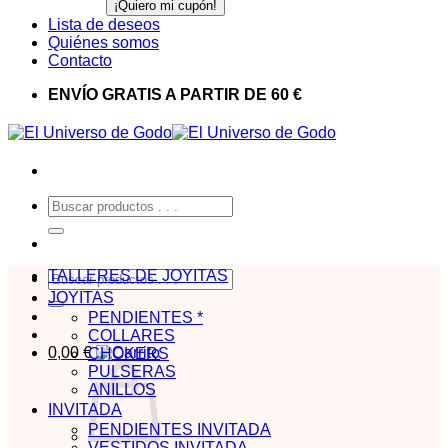
Lista de deseos
Quiénes somos
Contacto
ENVÍO GRATIS A PARTIR DE 60 €
Buscar
por:
TALLERES DE JOYITAS
Buscar
por:
JOYITAS
PENDIENTES *
COLLARES
0,00
€
CHOKERS
PULSERAS
ANILLOS
INVITADA
PENDIENTES INVITADA
VESTIDOS INVITADA