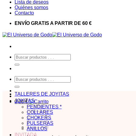
Lista de deseos
Quiénes somos
Contacto
ENVÍO GRATIS A PARTIR DE 60 €
Buscar
por:
Buscar
por:
TALLERES DE JOYITAS
JOYITAS
0,00
€
PENDIENTES *
COLLARES
CHOKERS
PULSERAS
ANILLOS
INVITADA