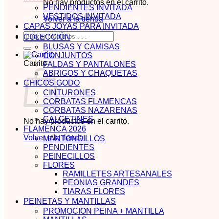
No hay productos en el carrito.
PENDIENTES INVITADA
VESTIDOS INVITADA
Volver a la tienda
CAPAS JOYAS PARA INVITADA
Buscar
COLECCIÓN
por:
BLUSAS Y CAMISAS
CONJUNTOS
Carrito
FALDAS Y PANTALONES
ABRIGOS Y CHAQUETAS
CHICOS GODO
CINTURONES
CORBATAS FLAMENCAS
CORBATAS NAZARENAS
CALCETINES
No hay productos en el carrito.
FLAMENCA 2026
Volver a la tienda
MANTONCILLOS
PENDIENTES
PEINECILLOS
FLORES
RAMILLETES ARTESANALES
PEONIAS GRANDES
TIARAS FLORES
PEINETAS Y MANTILLAS
PROMOCION PEINA + MANTILLA