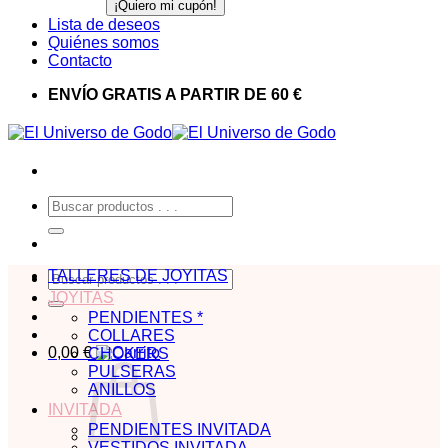
Lista de deseos
Quiénes somos
Contacto
ENVÍO GRATIS A PARTIR DE 60 €
Buscar
por:
TALLERES DE JOYITAS
Buscar
por:
JOYITAS
PENDIENTES *
COLLARES
0,00
€
CHOKERS
PULSERAS
ANILLOS
INVITADA
PENDIENTES INVITADA
VESTIDOS INVITADA