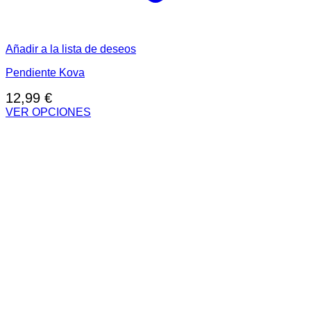
Añadir a la lista de deseos
Pendiente Kova
12,99
€
VER OPCIONES
Este
producto
tiene
múltiples
variantes.
Las
opciones
se
pueden
elegir
en
la
página
de
producto