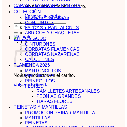
CAPAS JOYAS PARA INVITADA
No hay productos en el carrito.
COLECCIÓN
Volver a la tienda
BLUSAS Y CAMISAS
CONJUNTOS
Buscar
FALDAS Y PANTALONES
por:
ABRIGOS Y CHAQUETAS
CHICOS GODO
Carrito
CINTURONES
CORBATAS FLAMENCAS
CORBATAS NAZARENAS
CALCETINES
FLAMENCA 2026
MANTONCILLOS
No hay productos en el carrito.
PENDIENTES
PEINECILLOS
Volver a la tienda
FLORES
RAMILLETES ARTESANALES
PEONIAS GRANDES
TIARAS FLORES
PEINETAS Y MANTILLAS
PROMOCION PEINA + MANTILLA
MANTILLAS
PEINETAS