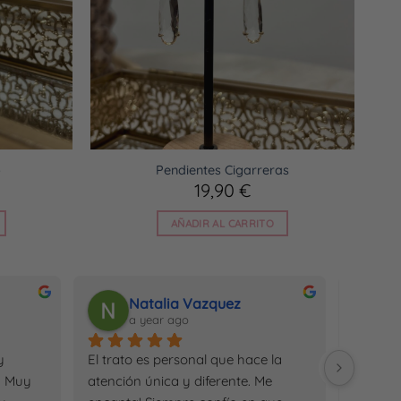
o
Pendientes Cigarreras
19,90
€
AÑADIR AL CARRITO
Natalia Vazquez
a year ago
a
 
El trato es personal que hace la 
El univ
 Muy 
atención única y diferente. Me 
donde h