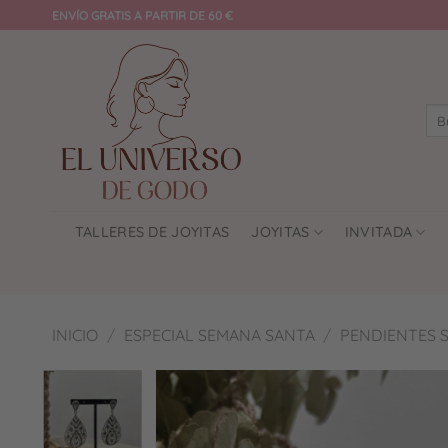
Saltar
ENVÍO GRATIS A PARTIR DE 60 €
al
contenido
Bus
por:
TALLERES DE JOYITAS
JOYITAS
INVITADA
INICIO
/
ESPECIAL SEMANA SANTA
/
PENDIENTES S