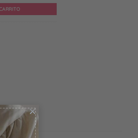
 CARRITO
×