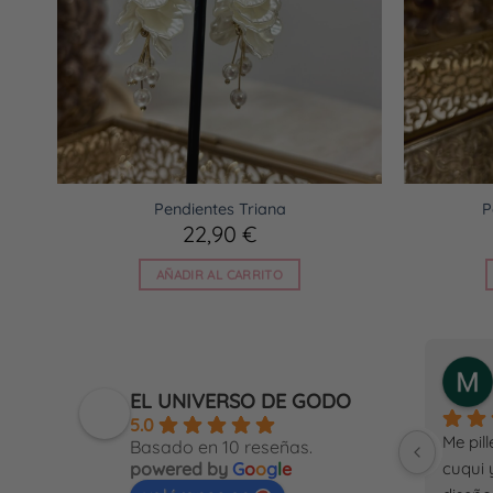
Pendientes Triana
P
22,90
€
AÑADIR AL CARRITO
pilar romero Vázquez
a year ago
EL UNIVERSO DE GODO
5.0
e 
llevo ya un tiempo comprando en El 
Me pill
Basado en 10 reseñas.
Además 
Universo de Godo y la verdad es 
cuqui 
powered by
G
o
o
g
l
e