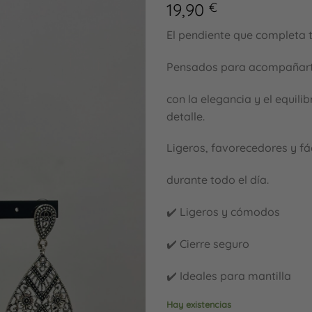
19,90
€
a la
lista
de
El pendiente que completa t
deseos
Pensados para acompañart
con la elegancia y el equili
detalle.
Ligeros, favorecedores y fác
durante todo el día.
✔️ Ligeros y cómodos
✔️ Cierre seguro
✔️ Ideales para mantilla
Hay existencias