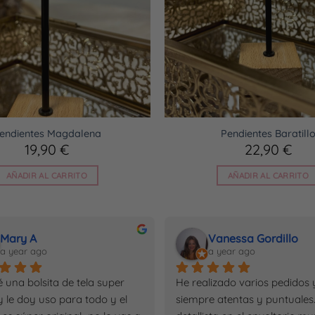
endientes Magdalena
Pendientes Baratill
19,90
€
22,90
€
AÑADIR AL CARRITO
AÑADIR AL CARRITO
Mary A
Vanessa Gordillo
a year ago
a year ago
é una bolsita de tela super 
He realizado varios pedidos y
y le doy uso para todo y el 
siempre atentas y puntuales.