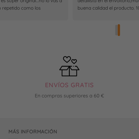
es súper original...no lo vas a 
detallista en el envoltorio,mu
n repetido como los 
buena calidad el producto. 1
tos de tiendas 
recomendable.
cionales y también me pillé 
endientes de estrellas animal 
súper monos que me sirven 
uando quiero ir más 
ada o también usual..son 
tos muy polivalentes y la 
tación de éstos cuando los 
fue muy original en 
tanto en envoltorio, un 
ENVÍOS GRATIS
to con una frase 
En compras superiores a 60 €
dora....una buena experiencia  
r recomendable.. 😊
MÁS INFORMACIÓN