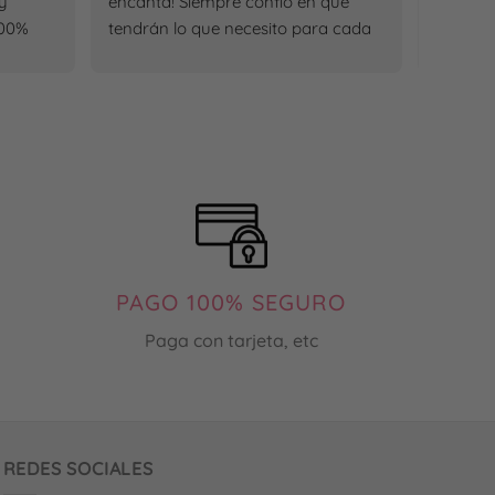
y 
encanta! Siempre confío en que 
Tamara 
00% 
tendrán lo que necesito para cada 
emprend
ocasión. Lo recomiendo 100%
muy bon
demás .
En cuan
trabaja
las gan
simplem
partícip
PAGO 100% SEGURO
Paga con tarjeta, etc
REDES SOCIALES