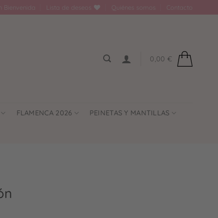
n Bienvenida
Lista de deseos
Quiénes somos
Contacto
0,00
€
FLAMENCA 2026
PEINETAS Y MANTILLAS
ón