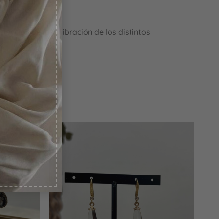
 de pago.
función de la calibración de los distintos
Añadir
Añadir
a la
a la
lista
lista
de
de
deseos
deseos