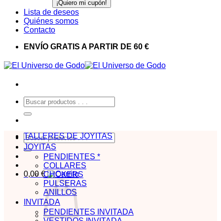
Lista de deseos
Quiénes somos
Contacto
ENVÍO GRATIS A PARTIR DE 60 €
Buscar
por:
TALLERES DE JOYITAS
Buscar
por:
JOYITAS
PENDIENTES *
COLLARES
0,00
€
CHOKERS
PULSERAS
ANILLOS
INVITADA
PENDIENTES INVITADA
VESTIDOS INVITADA