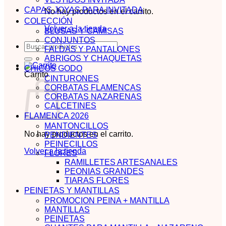
CAPAS JOYAS PARA INVITADA
No hay productos en el carrito.
COLECCIÓN
Volver a la tienda
BLUSAS Y CAMISAS
CONJUNTOS
Buscar
FALDAS Y PANTALONES
por:
ABRIGOS Y CHAQUETAS
CHICOS GODO
Carrito
CINTURONES
CORBATAS FLAMENCAS
CORBATAS NAZARENAS
CALCETINES
FLAMENCA 2026
MANTONCILLOS
No hay productos en el carrito.
PENDIENTES
PEINECILLOS
Volver a la tienda
FLORES
RAMILLETES ARTESANALES
PEONIAS GRANDES
TIARAS FLORES
PEINETAS Y MANTILLAS
PROMOCION PEINA + MANTILLA
MANTILLAS
PEINETAS