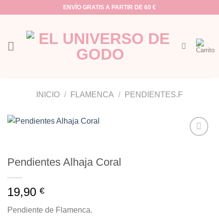
Saltar
ENVÍO GRATIS A PARTIR DE 60 €
al
contenido
INICIO
/
FLAMENCA
/
PENDIENTES.F
Añadir
a la
Pendientes Alhaja Coral
lista de
deseos
19,90
€
Pendiente de Flamenca.