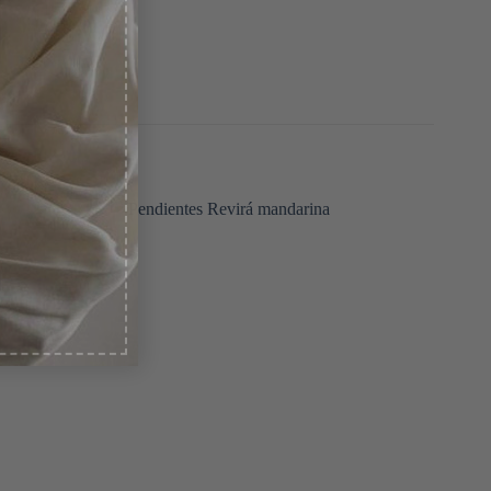
Añadir
Añadir
a la
a la
lista
lista
de
de
deseos
deseos