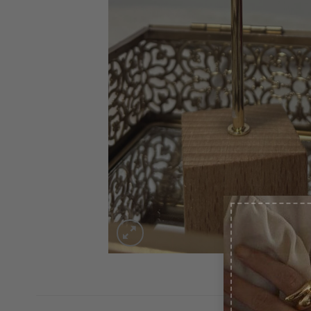
-1
Pon t