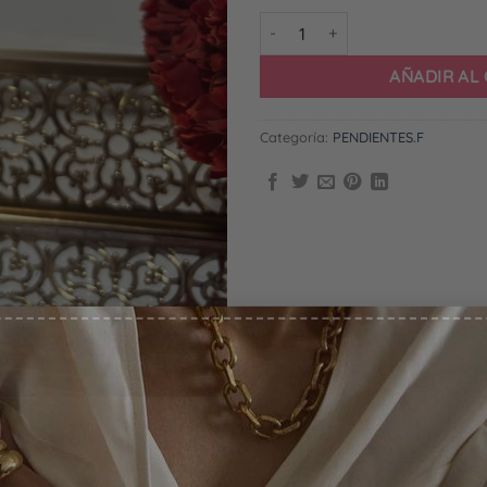
Pendientes Alhaja Negros cant
AÑADIR AL
Categoría:
PENDIENTES.F
0% DESCUENTO
u email para suscribirte y