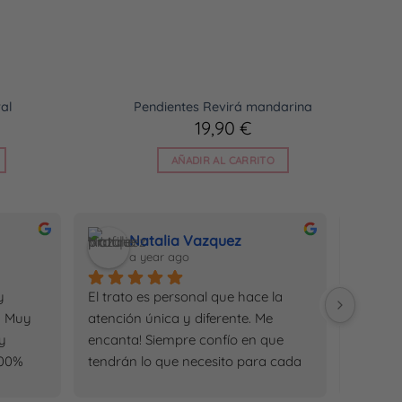
al
Pendientes Revirá mandarina
19,90
€
AÑADIR AL CARRITO
Natalia Vazquez
a year ago
a
 
El trato es personal que hace la 
El univ
 Muy 
atención única y diferente. Me 
donde h
y 
encanta! Siempre confío en que 
Tamara 
00% 
tendrán lo que necesito para cada 
emprend
ocasión. Lo recomiendo 100%
muy bon