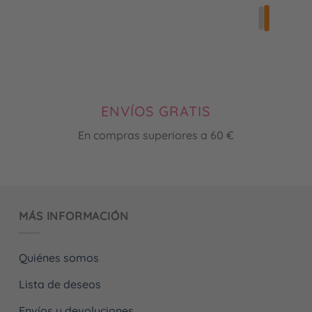
cionales y también me pillé 
la
endientes de estrellas animal 
página
súper monos que me sirven 
de
uando quiero ir más 
producto
ada o también usual..son 
tos muy polivalentes y la 
tación de éstos cuando los 
ENVÍOS GRATIS
fue muy original en 
En compras superiores a 60 €
tanto en envoltorio, un 
to con una frase 
dora....una buena experiencia  
r recomendable.. 😊
MÁS INFORMACIÓN
Quiénes somos
Lista de deseos
Envíos y devoluciones