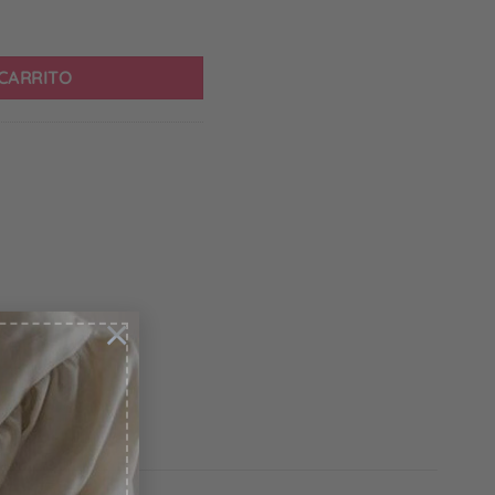
idad
 CARRITO
×