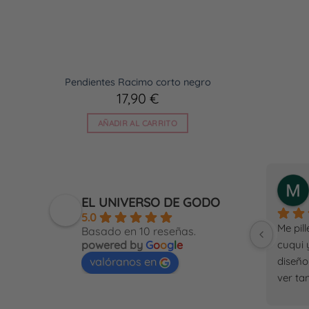
Pendientes Racimo corto negro
17,90
€
AÑADIR AL CARRITO
pilar romero Vázquez
a year ago
EL UNIVERSO DE GODO
5.0
e 
llevo ya un tiempo comprando en El 
Me pill
Basado en 10 reseñas.
Además 
Universo de Godo y la verdad es 
cuqui 
powered by
G
o
o
g
l
e
 genial!
que siempre repito. Me encantan 
diseño 
valóranos en
sus diseños porque son diferentes, 
ver ta
tienen un toque especial y además 
produc