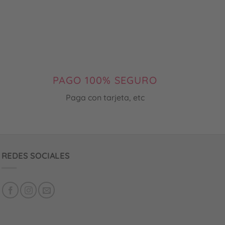
demás .
En cuan
trabaja
las gan
simplem
partícip
PAGO 100% SEGURO
Paga con tarjeta, etc
REDES SOCIALES