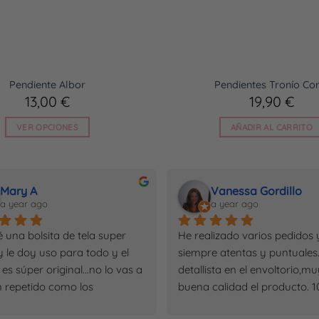
Pendiente Albor
Pendientes Tronío Cor
13,00
€
19,90
€
VER OPCIONES
AÑADIR AL CARRITO
Este
producto
tiene
Mary A
Vanessa Gordillo
múltiples
a year ago
a year ago
variantes.
Las
é una bolsita de tela super 
He realizado varios pedidos y
opciones
y le doy uso para todo y el 
siempre atentas y puntuales.
se
es súper original...no lo vas a 
detallista en el envoltorio,mu
pueden
n repetido como los 
buena calidad el producto. 1
elegir
tos de tiendas 
recomendable.
en