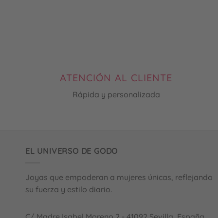
combinan genial tanto para 
conven
eventos como para el día a día en 
unos p
verano.Lo que más valoro es que 
Print 
las piezas son de acero y no me 
para c
hacen daño,que para mí eso es 
arregl
clave porque tengo la piel sensible y 
produc
no todo me va bien. Y puedo 
presen
ATENCIÓN AL CLIENTE
ponérmelos sin preocuparme. 
recibí 
Rápida y personalizada
Además llegan siempre muy bien 
todo...
presentados con detalles bonitos 
carteli
que hacen ilusión. Se nota el cariño 
motiva
en cada pedido.
y súpe
EL UNIVERSO DE GODO
Joyas que empoderan a mujeres únicas, reflejando
su fuerza y estilo diario.
C/ Madre Isabel Moreno 2 - 41092 Sevilla, España