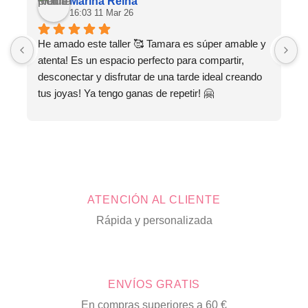
Marina Reina
16:03 11 Mar 26
He amado este taller 🥰 Tamara es súper amable y 
M
atenta! Es un espacio perfecto para compartir, 
s
desconectar y disfrutar de una tarde ideal creando 
tus joyas! Ya tengo ganas de repetir! 🤗
ATENCIÓN AL CLIENTE
Rápida y personalizada
ENVÍOS GRATIS
En compras superiores a 60 €