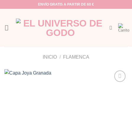
Saltar
ENVÍO GRATIS A PARTIR DE 60 €
al
contenido
INICIO
/
FLAMENCA
Añadir
a la
lista de
deseos