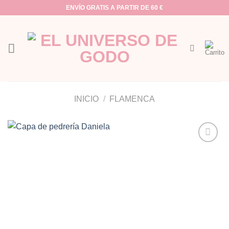
Saltar
ENVÍO GRATIS A PARTIR DE 60 €
al
contenido
INICIO
/
FLAMENCA
Añadir
a la
lista de
deseos