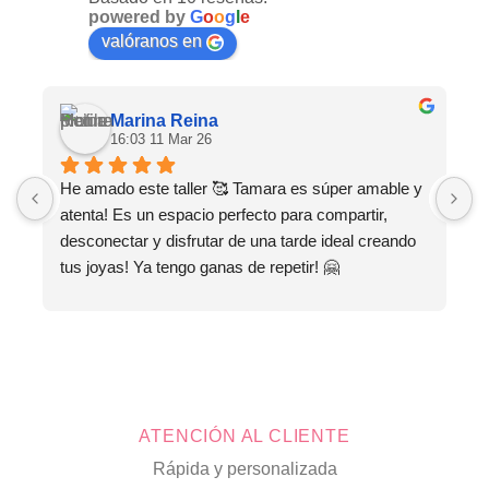
opciones
powered by
G
o
o
g
l
e
se
valóranos en
pueden
elegir
en
Marina Reina
la
16:03 11 Mar 26
página
de
He amado este taller 🥰 Tamara es súper amable y 
M
producto
atenta! Es un espacio perfecto para compartir, 
s
desconectar y disfrutar de una tarde ideal creando 
tus joyas! Ya tengo ganas de repetir! 🤗
ATENCIÓN AL CLIENTE
Rápida y personalizada