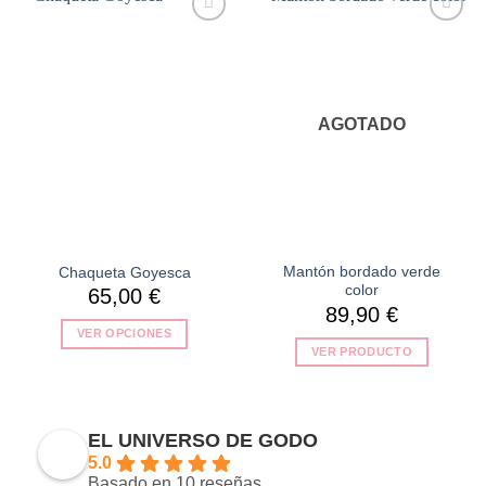
Añadir
Añadir
a la
a la
lista de
lista de
deseos
deseos
AGOTADO
Mantón bordado verde
Chaqueta Goyesca
color
65,00
€
89,90
€
VER OPCIONES
VER PRODUCTO
Este
producto
tiene
múltiples
EL UNIVERSO DE GODO
variantes.
5.0
Las
Basado en 10 reseñas.