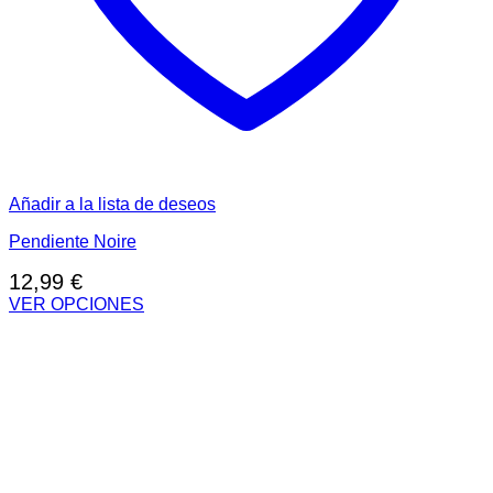
Añadir a la lista de deseos
Pendiente Noire
12,99
€
VER OPCIONES
Este
producto
tiene
múltiples
variantes.
Las
opciones
se
pueden