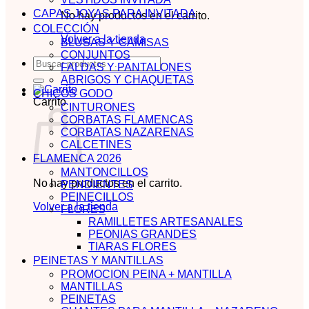
CAPAS JOYAS PARA INVITADA
No hay productos en el carrito.
COLECCIÓN
Volver a la tienda
BLUSAS Y CAMISAS
CONJUNTOS
Buscar
FALDAS Y PANTALONES
por:
ABRIGOS Y CHAQUETAS
CHICOS GODO
Carrito
CINTURONES
CORBATAS FLAMENCAS
CORBATAS NAZARENAS
CALCETINES
FLAMENCA 2026
MANTONCILLOS
No hay productos en el carrito.
PENDIENTES
PEINECILLOS
Volver a la tienda
FLORES
RAMILLETES ARTESANALES
PEONIAS GRANDES
TIARAS FLORES
PEINETAS Y MANTILLAS
PROMOCION PEINA + MANTILLA
MANTILLAS
PEINETAS