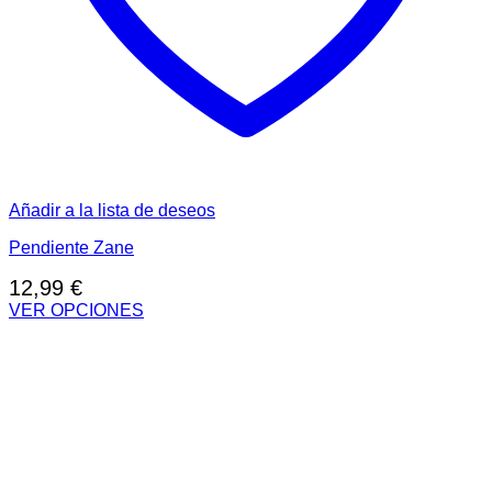
Añadir a la lista de deseos
Pendiente Zane
12,99
€
VER OPCIONES
Este
producto
tiene
múltiples
variantes.
Las
opciones
se
pueden