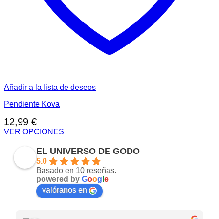
Añadir a la lista de deseos
Pendiente Kova
12,99
€
VER OPCIONES
Este
producto
EL UNIVERSO DE GODO
tiene
5.0
múltiples
Basado en 10 reseñas.
variantes.
powered by
G
o
o
g
l
e
Las
valóranos en
opciones
se
pueden