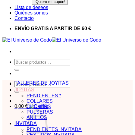
Lista de deseos
Quiénes somos
Contacto
ENVÍO GRATIS A PARTIR DE 60 €
Buscar
por:
TALLERES DE JOYITAS
Buscar
por:
JOYITAS
PENDIENTES *
COLLARES
0,00
€
CHOKERS
PULSERAS
ANILLOS
INVITADA
PENDIENTES INVITADA
VESTIDOS INVITADA