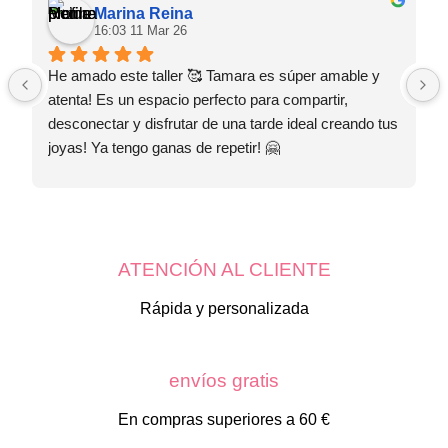
elegir
Marina Reina
en
16:03 11 Mar 26
la
página
de
He amado este taller 🥰 Tamara es súper amable y 
producto
atenta! Es un espacio perfecto para compartir, 
desconectar y disfrutar de una tarde ideal creando tus 
joyas! Ya tengo ganas de repetir! 🤗
ATENCIÓN AL CLIENTE
Rápida y personalizada
envíos gratis
En compras superiores a 60 €