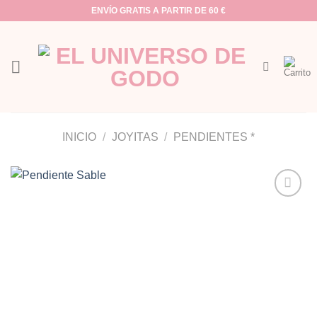
Saltar
ENVÍO GRATIS A PARTIR DE 60 €
al
contenido
INICIO
/
JOYITAS
/
PENDIENTES *
Añadir
a la
lista de
deseos