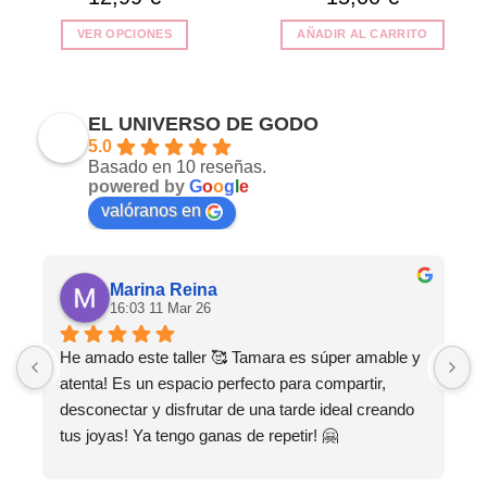
VER OPCIONES
AÑADIR AL CARRITO
Este
producto
tiene
EL UNIVERSO DE GODO
múltiples
5.0
variantes.
Basado en 10 reseñas.
Las
powered by
G
o
o
g
l
e
opciones
valóranos en
se
pueden
elegir
en
Marina Reina
16:03 11 Mar 26
la
página
He amado este taller 🥰 Tamara es súper amable y 
M
de
producto
atenta! Es un espacio perfecto para compartir, 
s
desconectar y disfrutar de una tarde ideal creando 
tus joyas! Ya tengo ganas de repetir! 🤗