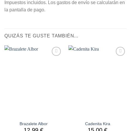
Impuestos incluidos. Los gastos de envío se calcularán en
la pantalla de pago.
QUIZÁS TE GUSTE TAMBIÉN...
Añadir
Añadir
a la
a la
lista de
lista de
deseos
deseos
Brazalete Albor
Cadenita Kira
12,99
€
15,00
€