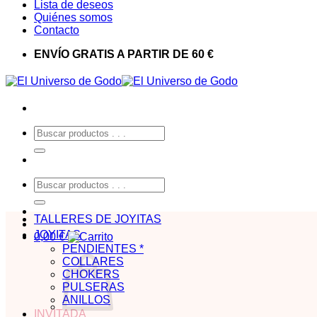
Lista de deseos
Quiénes somos
Contacto
ENVÍO GRATIS A PARTIR DE 60 €
Buscar
por:
Buscar
por:
TALLERES DE JOYITAS
JOYITAS
0,00
€
PENDIENTES *
COLLARES
CHOKERS
PULSERAS
ANILLOS
INVITADA