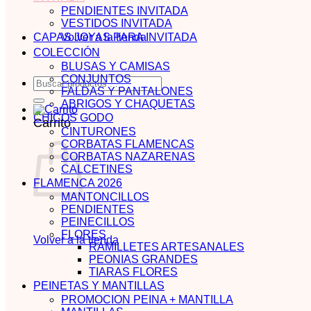
PENDIENTES INVITADA
VESTIDOS INVITADA
CAPAS JOYAS PARA INVITADA
Volver a la tienda
COLECCIÓN
BLUSAS Y CAMISAS
CONJUNTOS
Buscar
FALDAS Y PANTALONES
por:
ABRIGOS Y CHAQUETAS
CHICOS GODO
Carrito
CINTURONES
CORBATAS FLAMENCAS
CORBATAS NAZARENAS
CALCETINES
FLAMENCA 2026
MANTONCILLOS
PENDIENTES
PEINECILLOS
FLORES
Volver a la tienda
RAMILLETES ARTESANALES
PEONIAS GRANDES
TIARAS FLORES
PEINETAS Y MANTILLAS
PROMOCION PEINA + MANTILLA