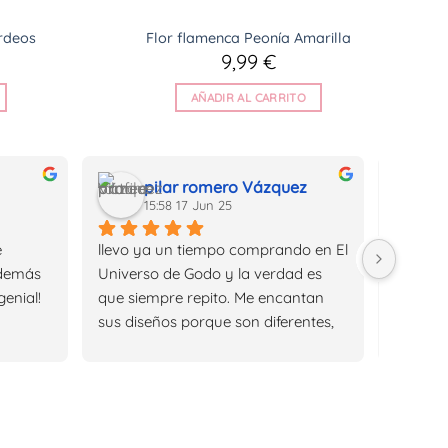
rdeos
Flor flamenca Peonía Amarilla
9,99
€
AÑADIR AL CARRITO
pilar romero Vázquez
15:58 17 Jun 25
0
 
llevo ya un tiempo comprando en El 
Me pillé
demás 
Universo de Godo y la verdad es 
cuqui y 
genial!
que siempre repito. Me encantan 
diseño e
sus diseños porque son diferentes, 
ver tan
tienen un toque especial y además 
product
combinan genial tanto para 
convenc
eventos como para el día a día en 
unos pe
verano.Lo que más valoro es que 
Print s
las piezas son de acero y no me 
para cu