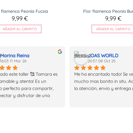
 flamenca Peonía Fucsia
Flor flamenca Peonía Bu
9,99
€
9,99
€
AÑADIR AL CARRITO
AÑADIR AL CARRITO
Marina Reina
JOAS WORLD
16:03 11 Mar 26
20:57 08 Oct 25
do este taller 🥰 Tamara es 
Me ha encantado todo! Se ve
amable y atenta! Es un 
mucho mas bonito in situ. A
o perfecto para compartir, 
la atención, envío y entrega 
ectar y disfrutar de una 
ideal creando tus joyas! Ya 
ganas de repetir! 🤗