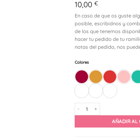
10,00
€
a la
lista
de
En caso de que os guste al
deseos
posible, escribidnos y com
de los que tenemos disponi
hacer tu pedido de tu ramil
notas del pedido, nos puede
Colores
Ramillete Claveles cantidad
AÑADIR AL