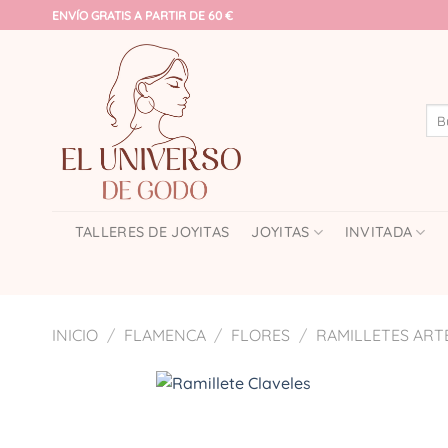
Saltar
ENVÍO GRATIS A PARTIR DE 60 €
al
contenido
Bus
por:
TALLERES DE JOYITAS
JOYITAS
INVITADA
INICIO
/
FLAMENCA
/
FLORES
/
RAMILLETES ART