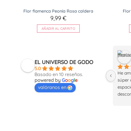
Flor flamenca Peonía Rosa caldera
Flor
9,99
€
AÑADIR AL CARRITO
EL UNIVERSO DE GODO
5.0
He ama
Basado en 10 reseñas.
súper 
powered by
G
o
o
g
l
e
espaci
valóranos en
descon
tarde 
tengo 