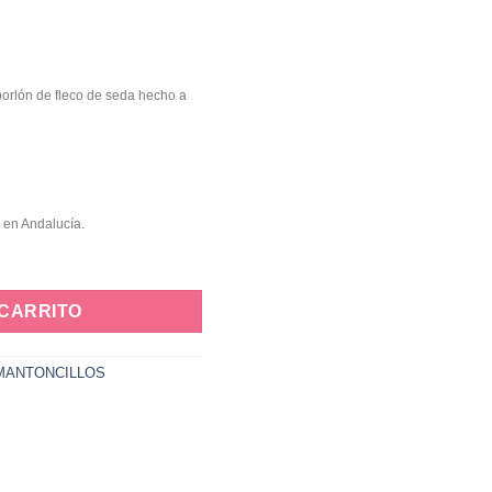
borlón de fleco de seda hecho a
 en Andalucía.
 CARRITO
MANTONCILLOS