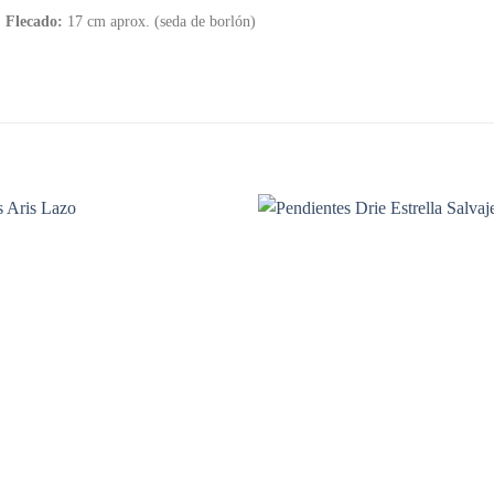
Flecado:
17 cm aprox. (seda de borlón)
Añadir
a la
lista de
deseos