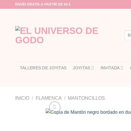
Saltar
ENVÍO GRATIS A PARTIR DE 60 €
al
contenido
Bus
por:
TALLERES DE JOYITAS
JOYITAS
INVITADA
INICIO
/
FLAMENCA
/
MANTONCILLOS