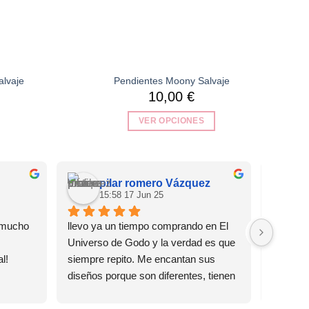
alvaje
Pendientes Moony Salvaje
10,00
€
VER OPCIONES
Este
producto
tiene
pilar romero Vázquez
múltiples
15:58 17 Jun 25
0
variantes.
Las
mucho 
llevo ya un tiempo comprando en El 
Me pillé
opciones
Universo de Godo y la verdad es que 
cuqui y 
se
l!
siempre repito. Me encantan sus 
diseño e
pueden
diseños porque son diferentes, tienen 
ver tan 
elegir
un toque especial y además 
de tiend
en
combinan genial tanto para eventos 
me pillé