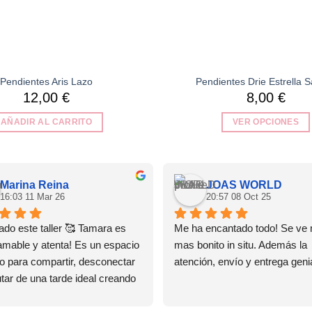
Pendientes Aris Lazo
Pendientes Drie Estrella S
12,00
€
8,00
€
AÑADIR AL CARRITO
VER OPCIONES
Este
producto
tiene
Marina Reina
JOAS WORLD
múltiples
16:03 11 Mar 26
20:57 08 Oct 25
variantes.
Las
do este taller 🥰 Tamara es 
Me ha encantado todo! Se ve 
opciones
amable y atenta! Es un espacio 
mas bonito in situ. Además la 
se
o para compartir, desconectar 
atención, envío y entrega genia
pueden
utar de una tarde ideal creando 
elegir
as! Ya tengo ganas de repetir! 
en