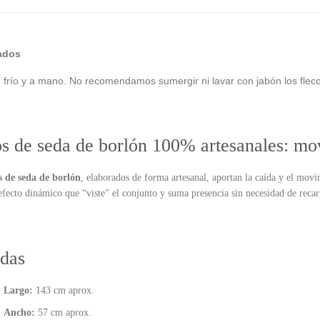
ados
 frío y a mano. No recomendamos sumergir ni lavar con jabón los fleco
os de seda de borlón 100% artesanales: m
s de seda de borlón
, elaborados de forma artesanal, aportan la caída y el mov
efecto dinámico que “viste” el conjunto y suma presencia sin necesidad de reca
das
Largo:
143 cm aprox.
Ancho:
57 cm aprox.