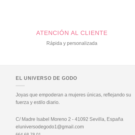
la
página
de
producto
ATENCIÓN AL CLIENTE
Rápida y personalizada
EL UNIVERSO DE GODO
Joyas que empoderan a mujeres únicas, reflejando su
fuerza y estilo diario.
C/ Madre Isabel Moreno 2 - 41092 Sevilla, España
eluniversodegodo1@gmail.com
664 68 78 01