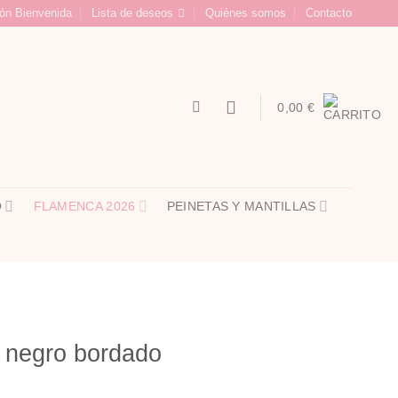
ón Bienvenida
Lista de deseos
Quiénes somos
Contacto
0,00
€
O
FLAMENCA 2026
PEINETAS Y MANTILLAS
 negro bordado