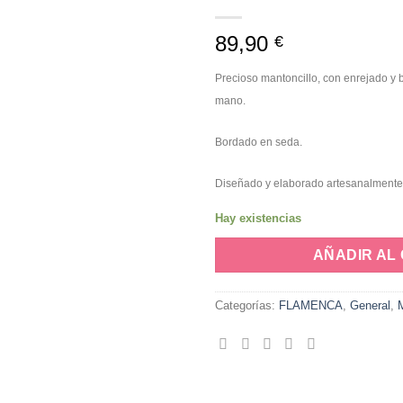
a la
lista de
89,90
€
deseos
Precioso mantoncillo, con enrejado y 
mano.
Bordado en seda.
Diseñado y elaborado artesanalmente
Hay existencias
AÑADIR AL
Categorías:
FLAMENCA
,
General
,