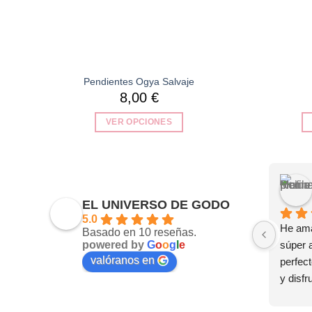
Pendientes Ogya Salvaje
8,00
€
VER OPCIONES
Este
producto
tiene
múltiples
EL UNIVERSO DE GODO
variantes.
5.0
Las
He ama
Basado en 10 reseñas.
opciones
powered by
G
o
o
g
l
e
súper 
se
valóranos en
perfect
pueden
y disfr
elegir
tus joy
en
🤗