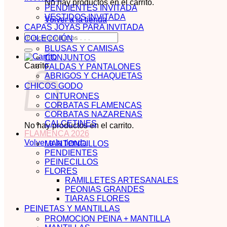
No hay productos en el carrito.
PENDIENTES INVITADA
VESTIDOS INVITADA
Volver a la tienda
CAPAS JOYAS PARA INVITADA
Buscar
COLECCIÓN
por:
BLUSAS Y CAMISAS
CONJUNTOS
Carrito
FALDAS Y PANTALONES
ABRIGOS Y CHAQUETAS
CHICOS GODO
CINTURONES
CORBATAS FLAMENCAS
CORBATAS NAZARENAS
CALCETINES
No hay productos en el carrito.
FLAMENCA 2026
Volver a la tienda
MANTONCILLOS
PENDIENTES
PEINECILLOS
FLORES
RAMILLETES ARTESANALES
PEONIAS GRANDES
TIARAS FLORES
PEINETAS Y MANTILLAS
PROMOCION PEINA + MANTILLA