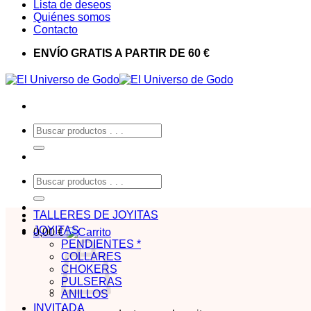
Lista de deseos
Quiénes somos
Contacto
ENVÍO GRATIS A PARTIR DE 60 €
Buscar
por:
Buscar
por:
TALLERES DE JOYITAS
JOYITAS
0,00
€
PENDIENTES *
COLLARES
CHOKERS
PULSERAS
ANILLOS
INVITADA