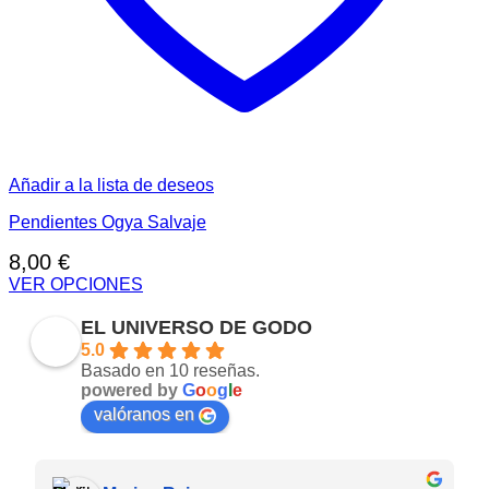
Añadir a la lista de deseos
Pendientes Ogya Salvaje
8,00
€
VER OPCIONES
Este
producto
EL UNIVERSO DE GODO
tiene
5.0
múltiples
Basado en 10 reseñas.
variantes.
powered by
G
o
o
g
l
e
Las
valóranos en
opciones
se
pueden
elegir