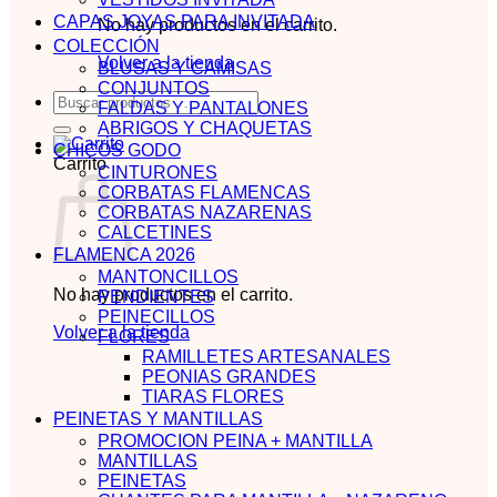
CAPAS JOYAS PARA INVITADA
No hay productos en el carrito.
COLECCIÓN
Volver a la tienda
BLUSAS Y CAMISAS
CONJUNTOS
Buscar
FALDAS Y PANTALONES
por:
ABRIGOS Y CHAQUETAS
CHICOS GODO
Carrito
CINTURONES
CORBATAS FLAMENCAS
CORBATAS NAZARENAS
CALCETINES
FLAMENCA 2026
MANTONCILLOS
No hay productos en el carrito.
PENDIENTES
PEINECILLOS
Volver a la tienda
FLORES
RAMILLETES ARTESANALES
PEONIAS GRANDES
TIARAS FLORES
PEINETAS Y MANTILLAS
PROMOCION PEINA + MANTILLA
MANTILLAS
PEINETAS