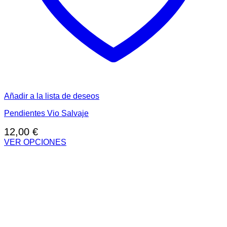
Añadir a la lista de deseos
Pendientes Vio Salvaje
12,00
€
VER OPCIONES
Este
producto
tiene
múltiples
variantes.
Las
opciones
se
pueden