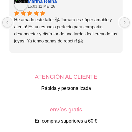
Marina Reina
en
16:03 11 Mar 26
la
página
de
He amado este taller 🥰 Tamara es súper amable y 
producto
atenta! Es un espacio perfecto para compartir, 
desconectar y disfrutar de una tarde ideal creando tus 
joyas! Ya tengo ganas de repetir! 🤗
ATENCIÓN AL CLIENTE
Rápida y personalizada
envíos gratis
En compras superiores a 60 €