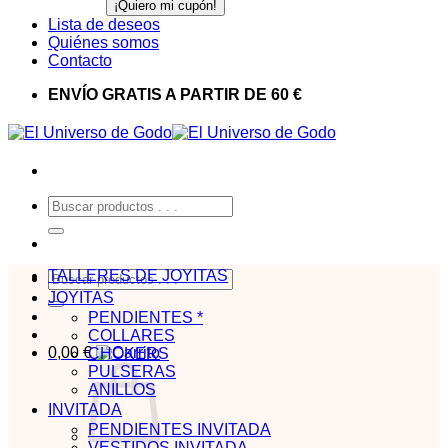
Lista de deseos
Quiénes somos
Contacto
ENVÍO GRATIS A PARTIR DE 60 €
Buscar
por:
TALLERES DE JOYITAS
Buscar
por:
JOYITAS
PENDIENTES *
COLLARES
0,00
€
CHOKERS
PULSERAS
ANILLOS
INVITADA
PENDIENTES INVITADA
VESTIDOS INVITADA