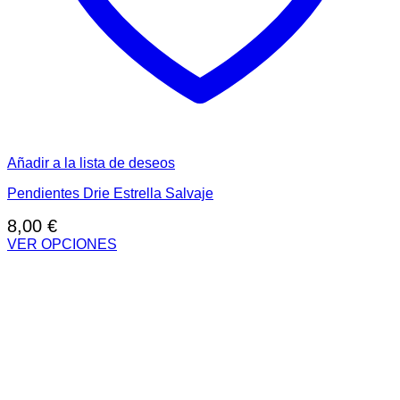
Añadir a la lista de deseos
Pendientes Drie Estrella Salvaje
8,00
€
VER OPCIONES
Este
producto
tiene
múltiples
variantes.
Las
opciones
se
pueden