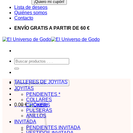
Lista de deseos
Quiénes somos
Contacto
ENVÍO GRATIS A PARTIR DE 60 €
Buscar
por:
TALLERES DE JOYITAS
Buscar
por:
JOYITAS
PENDIENTES *
COLLARES
0,00
€
CHOKERS
PULSERAS
ANILLOS
INVITADA
PENDIENTES INVITADA
VESTIDOS INVITADA