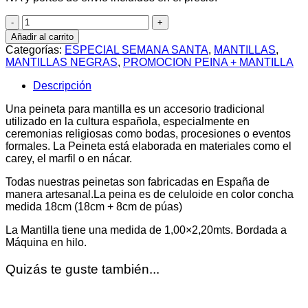
Peina
+
Añadir al carrito
Mantilla
Categorías:
ESPECIAL SEMANA SANTA
,
MANTILLAS
,
cantidad
MANTILLAS NEGRAS
,
PROMOCION PEINA + MANTILLA
Descripción
Una peineta para mantilla es un accesorio tradicional
utilizado en la cultura española, especialmente en
ceremonias religiosas como bodas, procesiones o eventos
formales. La Peineta está elaborada en materiales como el
carey, el marfil o en nácar.
Todas nuestras peinetas son fabricadas en España de
manera artesanal.La peina es de celuloide en color concha
medida 18cm (18cm + 8cm de púas)
La Mantilla tiene una medida de 1,00×2,20mts. Bordada a
Máquina en hilo.
Quizás te guste también...