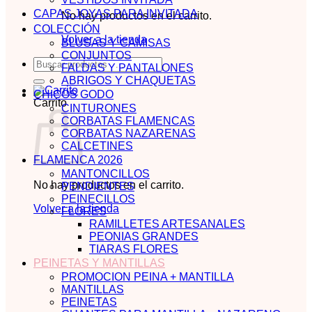
CAPAS JOYAS PARA INVITADA
No hay productos en el carrito.
COLECCIÓN
Volver a la tienda
BLUSAS Y CAMISAS
CONJUNTOS
Buscar
FALDAS Y PANTALONES
por:
ABRIGOS Y CHAQUETAS
CHICOS GODO
Carrito
CINTURONES
CORBATAS FLAMENCAS
CORBATAS NAZARENAS
CALCETINES
FLAMENCA 2026
MANTONCILLOS
No hay productos en el carrito.
PENDIENTES
PEINECILLOS
Volver a la tienda
FLORES
RAMILLETES ARTESANALES
PEONIAS GRANDES
TIARAS FLORES
PEINETAS Y MANTILLAS
PROMOCION PEINA + MANTILLA
MANTILLAS
PEINETAS