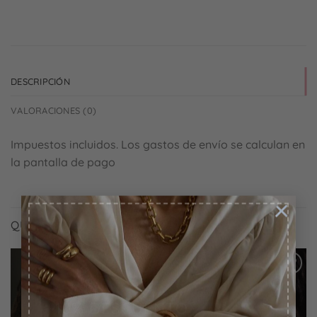
DESCRIPCIÓN
VALORACIONES (0)
Impuestos incluidos. Los gastos de envío se calculan en
la pantalla de pago
×
QUIZÁS TE GUSTE TAMBIÉN...
-10% DESCUENTO
Añadir
Añadir
a la
a la
Pon tu email para suscribirte y
lista
lista
de
de