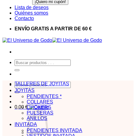
Lista de deseos
Quiénes somos
Contacto
ENVÍO GRATIS A PARTIR DE 60 €
Buscar
por:
TALLERES DE JOYITAS
Buscar
por:
JOYITAS
PENDIENTES *
COLLARES
0,00
€
CHOKERS
PULSERAS
ANILLOS
INVITADA
PENDIENTES INVITADA
VESTIDOS INVITADA