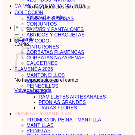
CAPAS JOYAS PARA INVITADA
No hay productos en el carrito.
COLECCIÓN
Volver a la tienda
BLUSAS Y CAMISAS
CONJUNTOS
Buscar
FALDAS Y PANTALONES
por:
ABRIGOS Y CHAQUETAS
CHICOS GODO
Carrito
CINTURONES
CORBATAS FLAMENCAS
CORBATAS NAZARENAS
CALCETINES
FLAMENCA 2026
MANTONCILLOS
No hay productos en el carrito.
PENDIENTES
PEINECILLOS
Volver a la tienda
FLORES
RAMILLETES ARTESANALES
PEONIAS GRANDES
TIARAS FLORES
PEINETAS Y MANTILLAS
PROMOCION PEINA + MANTILLA
MANTILLAS
PEINETAS