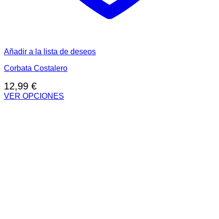
Añadir a la lista de deseos
Corbata Costalero
12,99
€
VER OPCIONES
Este
producto
tiene
múltiples
variantes.
Las
opciones
se
pueden
elegir
en
la
página
de