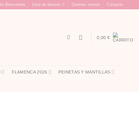
ón Bienvenida
Lista de deseos
Quiénes somos
Contacto
0,00
€
O
FLAMENCA 2026
PEINETAS Y MANTILLAS