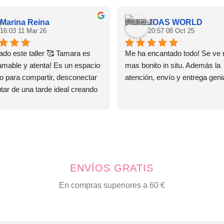
Marina Reina
JOAS WORLD
16:03 11 Mar 26
20:57 08 Oct 25
do este taller 🥰 Tamara es 
Me ha encantado todo! Se ve 
amable y atenta! Es un espacio 
mas bonito in situ. Además la 
o para compartir, desconectar 
atención, envío y entrega genia
utar de una tarde ideal creando 
as! Ya tengo ganas de repetir! 
ENVÍOS GRATIS
En compras superiores a 60 €