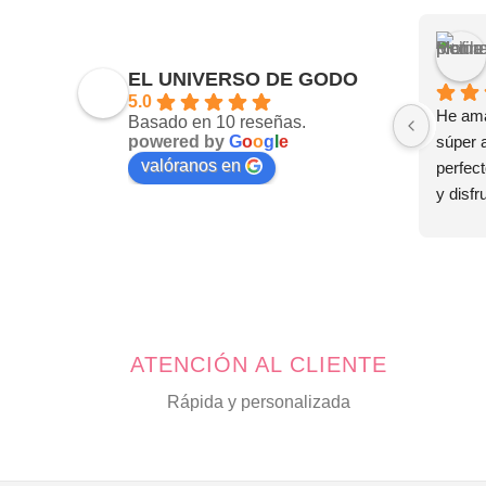
EL UNIVERSO DE GODO
5.0
He ama
Basado en 10 reseñas.
powered by
G
o
o
g
l
e
súper 
valóranos en
perfect
y disfr
tus joy
🤗
ATENCIÓN AL CLIENTE
Rápida y personalizada