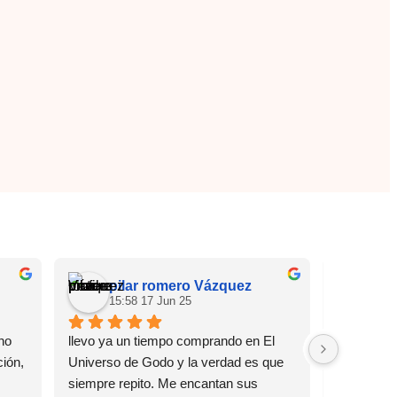
pilar romero Vázquez
Ma
15:58 17 Jun 25
09:
o 
llevo ya un tiempo comprando en El 
Me pillé un
ión, 
Universo de Godo y la verdad es que 
y le doy u
siempre repito. Me encantan sus 
súper origi