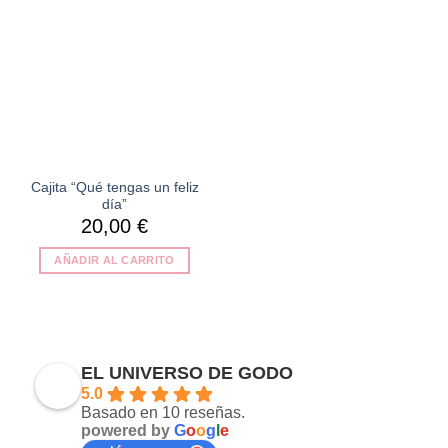
deseos
Cajita “Qué tengas un feliz
día”
20,00
€
AÑADIR AL CARRITO
EL UNIVERSO DE GODO
5.0
Basado en 10 reseñas.
powered by
G
o
o
g
l
e