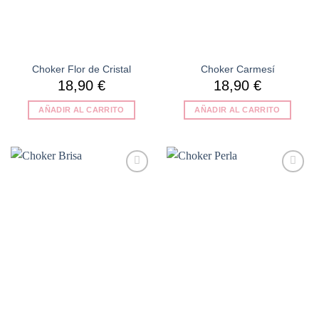
Choker Flor de Cristal
Choker Carmesí
18,90
€
18,90
€
AÑADIR AL CARRITO
AÑADIR AL CARRITO
Añadir
Añadir
a la
a la
lista de
lista de
deseos
deseos