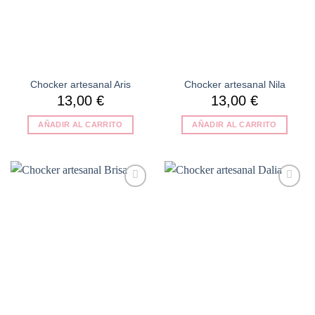
Chocker artesanal Aris
Chocker artesanal Nila
13,00
€
13,00
€
AÑADIR AL CARRITO
AÑADIR AL CARRITO
Añadir
Añadir
a la
a la
lista de
lista de
deseos
deseos