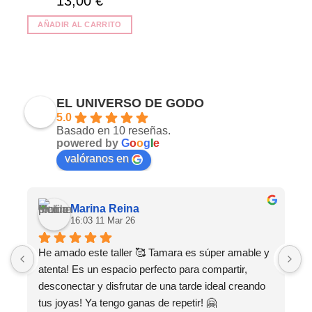
13,00
€
AÑADIR AL CARRITO
EL UNIVERSO DE GODO
5.0
Basado en 10 reseñas.
powered by
G
o
o
g
l
e
valóranos en
Marina Reina
16:03 11 Mar 26
He amado este taller 🥰 Tamara es súper amable y 
M
atenta! Es un espacio perfecto para compartir, 
s
desconectar y disfrutar de una tarde ideal creando 
tus joyas! Ya tengo ganas de repetir! 🤗