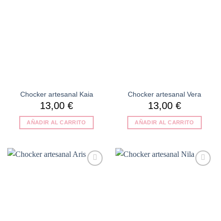
lista de
lista de
deseos
deseos
Chocker artesanal Kaia
Chocker artesanal Vera
13,00
€
13,00
€
AÑADIR AL CARRITO
AÑADIR AL CARRITO
Añadir
Añadir
a la
a la
lista de
lista de
deseos
deseos