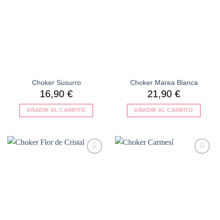
Choker Susurro
Choker Marea Blanca
16,90
€
21,90
€
AÑADIR AL CARRITO
AÑADIR AL CARRITO
Añadir
Añadir
a la
a la
lista de
lista de
deseos
deseos