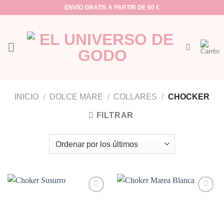
Saltar
ENVÍO GRATIS A PARTIR DE 60 €
al
contenido
INICIO
/
DOLCE MARE
/
COLLARES
/
CHOCKER
FILTRAR
Añadir
Añadir
a la
a la
lista de
lista de
deseos
deseos