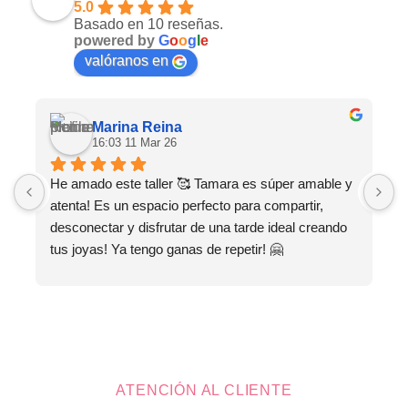
5.0
Basado en 10 reseñas.
powered by
G
o
o
g
l
e
valóranos en
Marina Reina
16:03 11 Mar 26
He amado este taller 🥰 Tamara es súper amable y 
M
atenta! Es un espacio perfecto para compartir, 
s
desconectar y disfrutar de una tarde ideal creando 
tus joyas! Ya tengo ganas de repetir! 🤗
ATENCIÓN AL CLIENTE